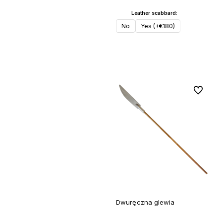
Leather scabbard:
Do koszyka
No
Yes (+€180)
Do koszyka
Do ulubi
Dwuręczna glewia