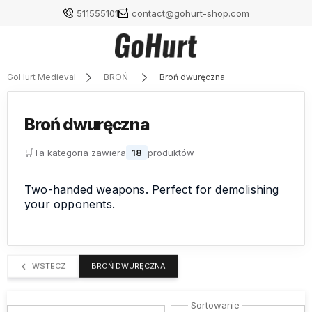
511555101
contact@gohurt-shop.com
GoHurt Medieval
BROŃ
Broń dwuręczna
Broń dwuręczna
Zaloguj się
Załóż konto
🛒
Ta kategoria zawiera
18
produktów
Two-handed weapons. Perfect for demolishing
your opponents.
Wybierz coś dla siebie z naszej aktualnej oferty lub
zaloguj się, aby przywrócić dodane produkty do listy
z poprzedniej sesji.
WSTECZ
BROŃ DWURĘCZNA