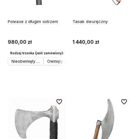
Poleaxe z długim ostrzem
Tasak dwuręczny
980,00 zł
1 440,00 zł
Rodzaj trzonka (jeśli zamówiony):
Do koszyka
Nieobwinięty materiałem
Owinięty czarnym materiałem (+€15)
Do koszyka
Do ulubionych
Do ulubi