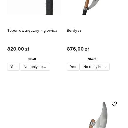
Topór dwuręczny - głowica
Berdysz
820,00 zł
876,00 zł
Shaft:
Shaft:
Yes
No (only head)
Yes
No (only head)
Do koszyka
Do koszyka
Do ulubi