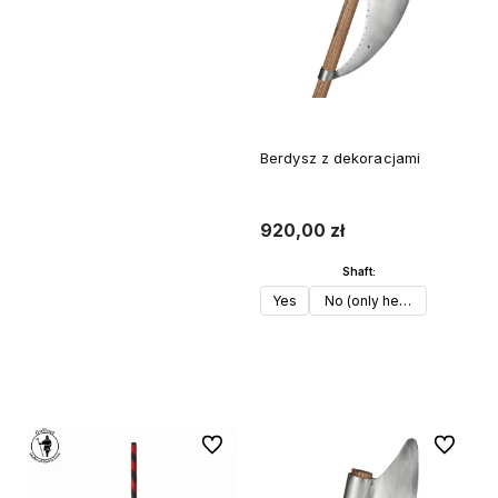
Berdysz z dekoracjami
920,00 zł
Shaft:
Yes
No (only head)
Do koszyka
Do ulubionych
Do ulubi