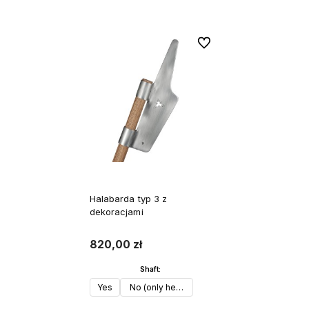
Do ulubionych
Halabarda typ 3 z
dekoracjami
820,00 zł
Shaft:
Yes
No (only head)