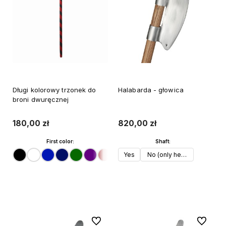
Długi kolorowy trzonek do
Halabarda - głowica
broni dwuręcznej
180,00 zł
820,00 zł
First color:
Shaft:
Yes
No (only head)
Do koszyka
Do koszyka
Do ulubionych
Do ulubi