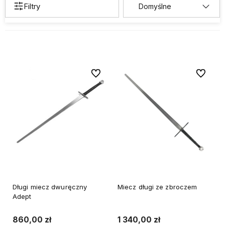
Filtry
Do ulubionych
Do ulubi
Długi miecz dwuręczny
Miecz długi ze zbroczem
Adept
860,00 zł
1 340,00 zł