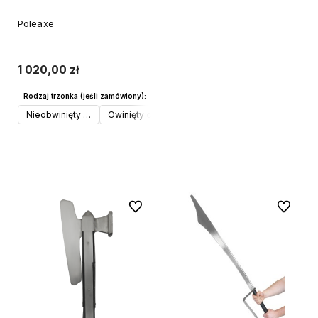
Poleaxe
1 020,00 zł
Rodzaj trzonka (jeśli zamówiony):
Nieobwinięty materiałem
Owinięty czarnym materiałem (+€15)
Do koszyka
Do ulubionych
Do ulubi