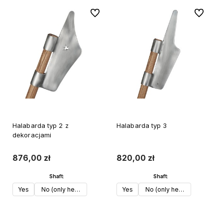
Do ulubionych
Do ulubi
Halabarda typ 2 z
Halabarda typ 3
dekoracjami
876,00 zł
820,00 zł
Shaft:
Shaft:
Yes
No (only head)
Yes
No (only head)
Do koszyka