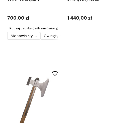
700,00 zł
1 440,00 zł
Rodzaj trzonka (jeśli zamówiony):
Do koszyka
Nieobwinięty materiałem
Owinięty czarnym materiałem (+€15)
Do koszyka
Do ulubionych