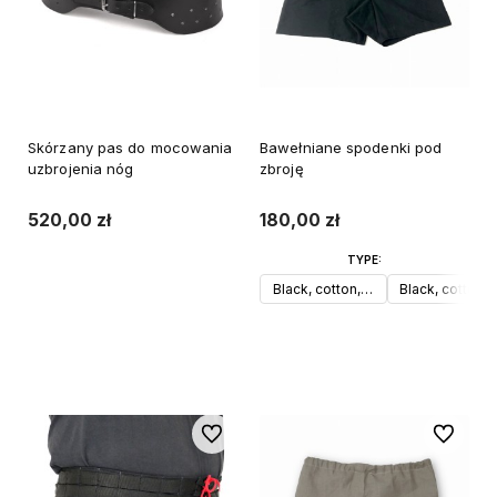
Skórzany pas do mocowania
Bawełniane spodenki pod
uzbrojenia nóg
zbroję
520,00 zł
180,00 zł
TYPE:
Black, cotton, M
Black, cotton, 
Do koszyka
Do koszyka
Do ulubionych
Do ulubi