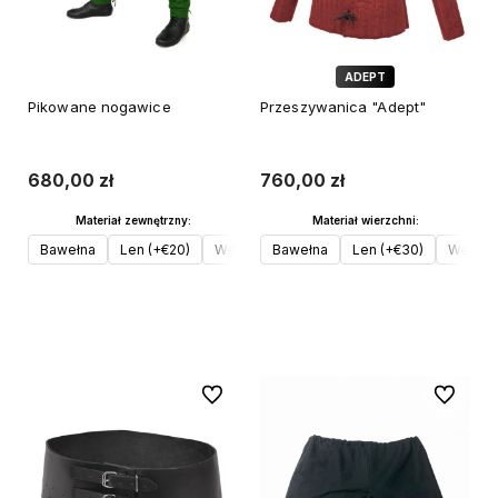
ADEPT
Pikowane nogawice
Przeszywanica "Adept"
680,00 zł
760,00 zł
Materiał zewnętrzny:
Materiał wierzchni:
Bawełna
Len (+€20)
Wełna (+€30)
Bawełna
Len (+€30)
Wełna (
Do koszyka
Do koszyka
Do ulubionych
Do ulubi