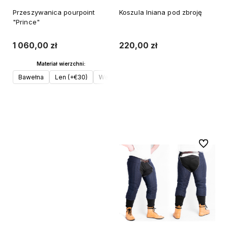
Przeszywanica pourpoint
Koszula lniana pod zbroję
"Prince"
1 060,00 zł
220,00 zł
Materiał wierzchni:
Bawełna
Len (+€30)
Wełna (+€50)
Do koszyka
Do koszyka
Do ulubi