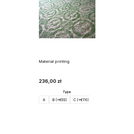
Material printing
236,00 zł
Type:
A
B (+€55)
C (+€110)
D (+€165)
E (+€220
Do koszyka