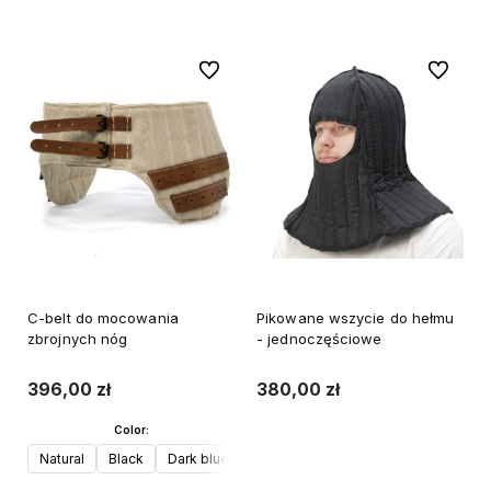
Do ulubionych
Do ulubi
C-belt do mocowania
Pikowane wszycie do hełmu
zbrojnych nóg
- jednoczęściowe
396,00 zł
380,00 zł
Color:
Do koszyka
Natural
Black
Dark blue
Grey
White
Green
Blue