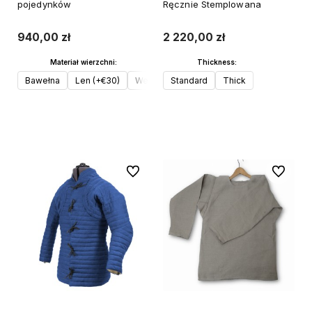
pojedynków
Ręcznie Stemplowana
940,00 zł
2 220,00 zł
Materiał wierzchni:
Thickness:
Bawełna
Len (+€30)
Wełna (+€50)
Standard
Thick
Do koszyka
Do koszyka
Do ulubionych
Do ulubi