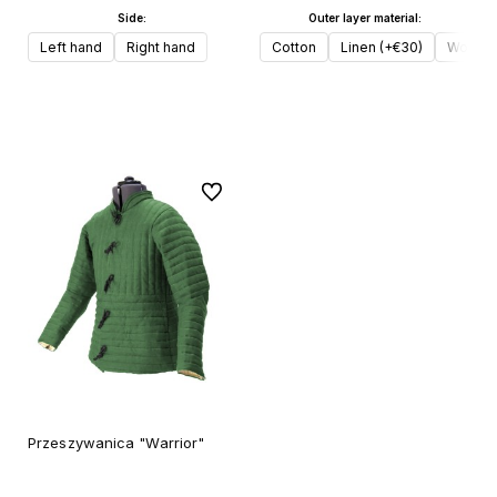
Side:
Outer layer material:
Left hand
Right hand
Cotton
Linen (+€30)
Wool (
Do koszyka
Do koszyka
Do ulubionych
Przeszywanica "Warrior"