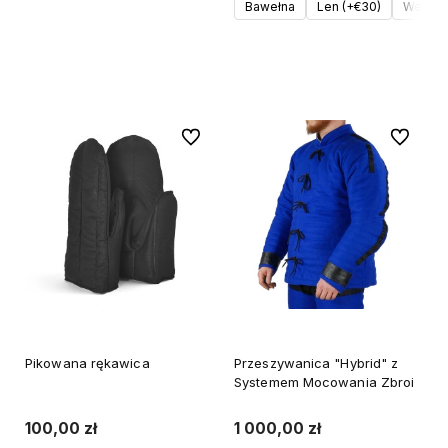
Bawełna
Len (+€30)
Wełna (
Do koszyka
Do ulubionych
Do ulubi
Pikowana rękawica
Przeszywanica "Hybrid" z
Systemem Mocowania Zbroi
100,00 zł
1 000,00 zł