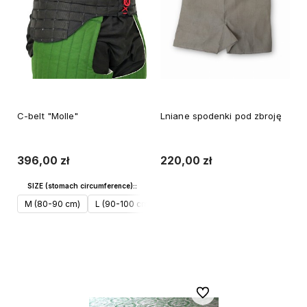
C-belt "Molle"
Lniane spodenki pod zbroję
396,00 zł
220,00 zł
SIZE (stomach circumference)::
M (80-90 cm)
L (90-100 cm)
XL (100-110 cm)
XXL (110-120 c
Do koszyka
Do koszyka
Do ulubionych