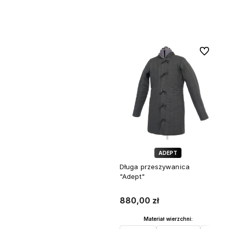
Do koszyka
Do ulubi
ADEPT
Długa przeszywanica
"Adept"
880,00 zł
Materiał wierzchni: