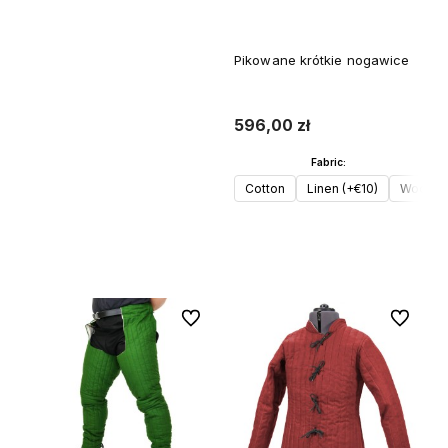
Pikowane krótkie nogawice
596,00 zł
Fabric:
Cotton
Linen (+€10)
Wool (+
Do koszyka
Do ulubionych
Do ulubi