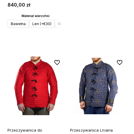
840,00 zł
Materiał wierzchni:
Bawełna
Len (+€30)
Wełna (+€50)
Do koszyka
Do ulubionych
Do ulubi
Przeszywanica do
Przeszywanica Lniana